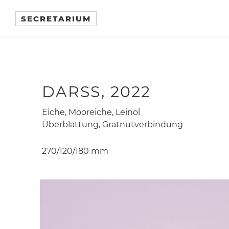
Skip
Skip
to
to
SECRETARIUM
Objekte
primary
main
in
navigation
content
traditioneller
Holzbauweise
DARSS, 2022
Eiche, Mooreiche, Leinöl
Überblattung, Gratnutverbindung
270/120/180 mm